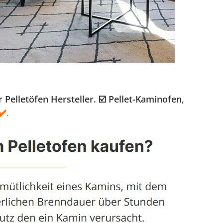
elletöfen Hersteller. ☑️ Pellet-Kaminofen,
️.