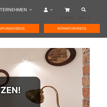
TERNEHMEN
Zurück
Vor
RTUNGSVIDEOS
REPARATURVIDEOS