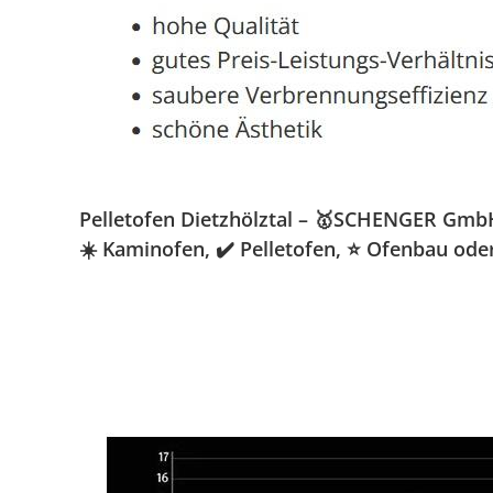
Pelletofen Dietzhölztal – 🥇SCHENGER GmbH 
☀️ Kaminofen, ✔️ Pelletofen, ⭐ Ofenbau oder