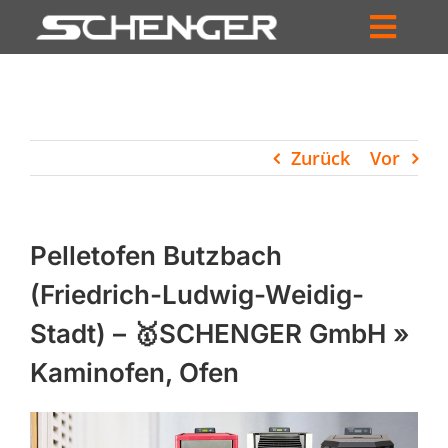
Zum
Inhalt
Toggl
springen
HOME
Navig
ZUM SHOP
Zurück
Vor
HÄNDLERSUCHE
SERVICE
Pelletofen Butzbach
UNTERNEHMEN
(Friedrich-Ludwig-Weidig-
Stadt) – 🥇SCHENGER GmbH »
PROFIL
Kaminofen, Ofen
WARENKORB
PRODUCTS
SEARCH