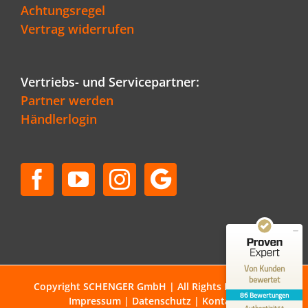
Achtungsregel
Vertrag widerrufen
Vertriebs- und Servicepartner:
Partner werden
Händlerlogin
Kundenbewertungen und Erfahrungen zu
Schenger GmbH
SEHR GUT
96%
Empfehlungen auf
ProvenExpert.com
4,80 / 5,00
50
36
Bewertungen auf
Bewertungen von 1
Von Kunden
ProvenExpert.com
anderen Quelle
bewertet
Copyright SCHENGER GmbH | All Rights Reserved |
86 Bewertungen
Impressum
|
Datenschutz
|
Kontakt
Blick aufs ProvenExpert-Profil werfen