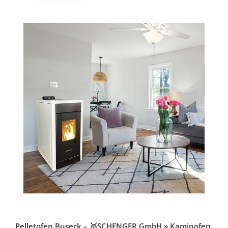
Pelletofen Buseck – 🥇SCHENGER GmbH » Kaminofen,