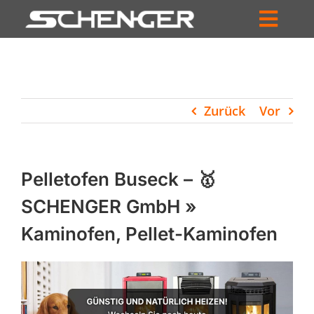
Zum
Inhalt
Toggl
springen
HOME
Navig
ZUM SHOP
Zurück
Vor
HÄNDLERSUCHE
SERVICE
Pelletofen Buseck – 🥇
UNTERNEHMEN
SCHENGER GmbH »
Kaminofen, Pellet-Kaminofen
PROFIL
WARENKORB
PRODUCTS
SEARCH