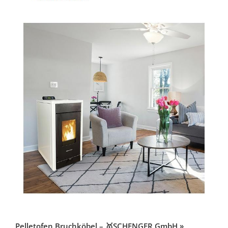
Pelletofen Bruchköbel – 🥇SCHENGER GmbH »