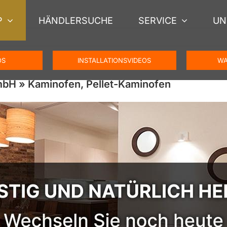
P
HÄNDLERSUCHE
SERVICE
UN
OS
INSTALLATIONSVIDEOS
WA
bH » Kaminofen, Pellet-Kaminofen