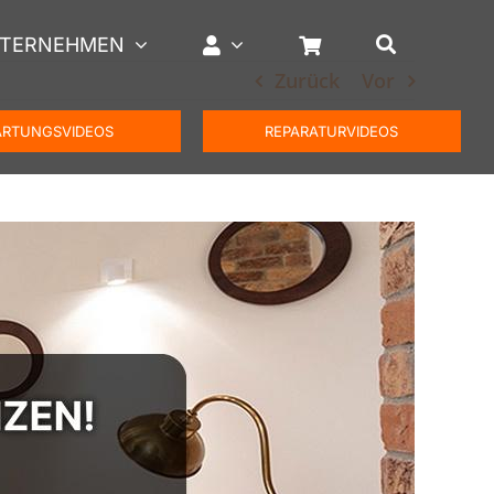
TERNEHMEN
Zurück
Vor
RTUNGSVIDEOS
REPARATURVIDEOS