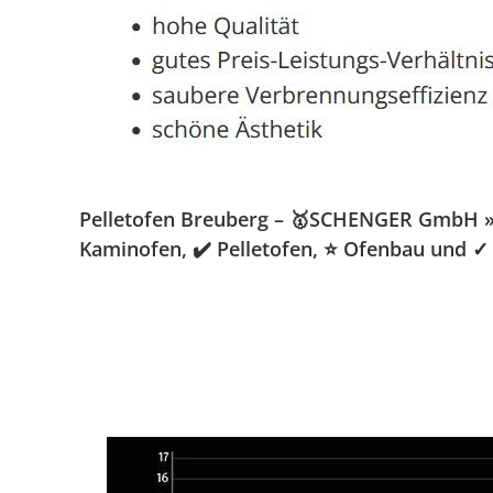
Pelletofen Breuberg – 🥇SCHENGER GmbH » Ka
Kaminofen, ✔️ Pelletofen, ⭐ Ofenbau und ✓ 