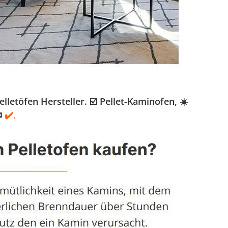
etöfen Hersteller. ☑️ Pellet-Kaminofen, ☀️
✉
✔️.