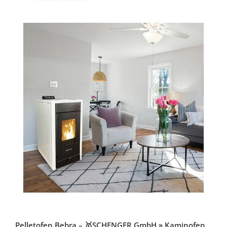
Pelletofen Bebra – 🥇SCHENGER GmbH » Kaminofen,