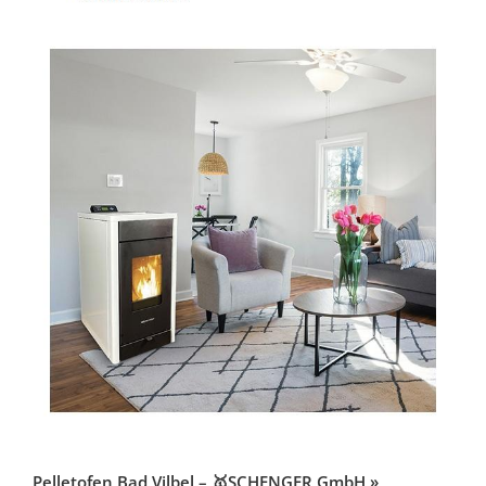
Pelletofen Bad Vilbel – 🥇SCHENGER GmbH »