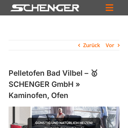
Zum
Inhalt
Toggl
springen
HOME
Navig
ZUM SHOP
Zurück
Vor
HÄNDLERSUCHE
SERVICE
Pelletofen Bad Vilbel – 🥇
UNTERNEHMEN
SCHENGER GmbH »
Kaminofen, Ofen
PROFIL
WARENKORB
PRODUCTS
SEARCH