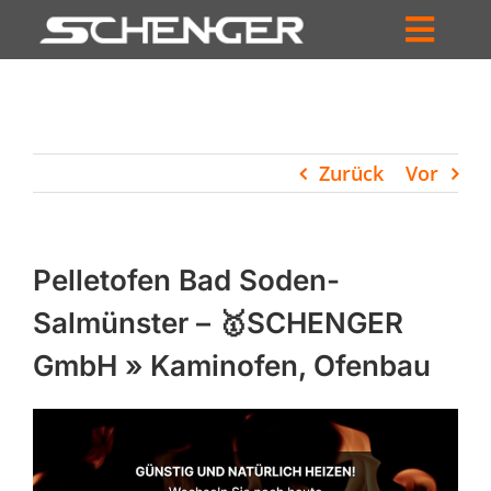
Zum
Inhalt
Toggl
springen
HOME
Navig
ZUM SHOP
Zurück
Vor
HÄNDLERSUCHE
SERVICE
Pelletofen Bad Soden-
UNTERNEHMEN
Salmünster – 🥇SCHENGER
GmbH » Kaminofen, Ofenbau
PROFIL
WARENKORB
PRODUCTS
SEARCH