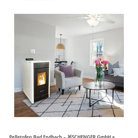
Pelletofen Bad Endbach – 🥇SCHENGER GmbH »