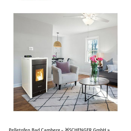
Pelletofen Bad Camberg – 🥇SCHENGER GmbH »