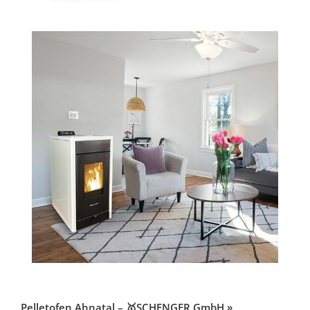
Pelletofen Ahnatal – 🥇SCHENGER GmbH »