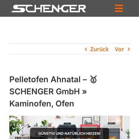
Zum
Inhalt
Toggl
springen
HOME
Navig
ZUM SHOP
Zurück
Vor
HÄNDLERSUCHE
SERVICE
Pelletofen Ahnatal – 🥇
UNTERNEHMEN
SCHENGER GmbH »
Kaminofen, Ofen
PROFIL
WARENKORB
PRODUCTS
SEARCH