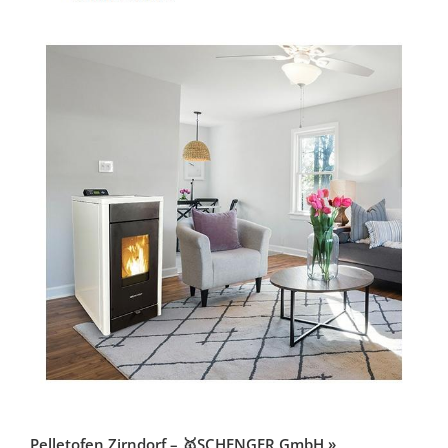
Pelletofen Zirndorf – 🥇SCHENGER GmbH »