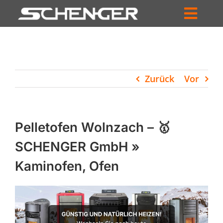
Zum
Inhalt
Toggl
springen
HOME
Navig
ZUM SHOP
Zurück
Vor
HÄNDLERSUCHE
SERVICE
Pelletofen Wolnzach – 🥇
UNTERNEHMEN
SCHENGER GmbH »
Kaminofen, Ofen
PROFIL
WARENKORB
PRODUCTS
SEARCH