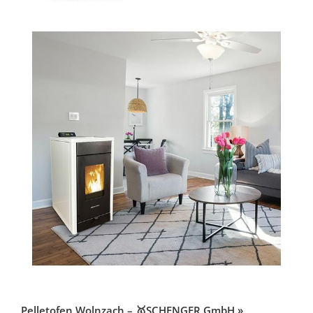
Pelletofen Wolnzach – 🥇SCHENGER GmbH »