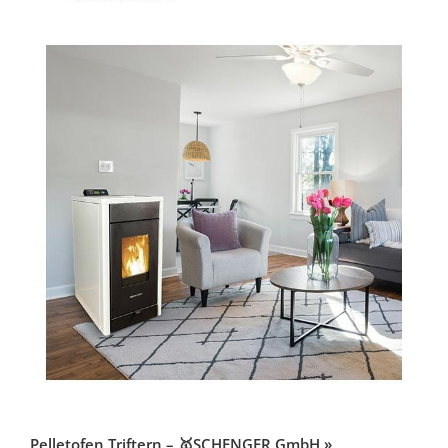
Pelletofen Triftern – 🥇SCHENGER GmbH »