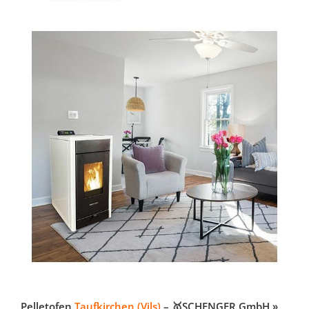
Pelletofen
Taufkirchen (Vils)
– 🥇SCHENGER GmbH »