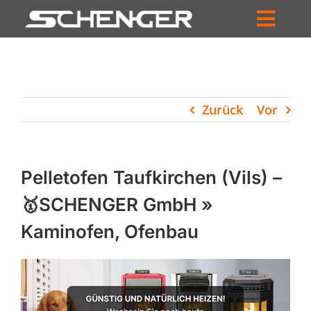
Zum
Inhalt
Toggl
springen
HOME
Navig
ZUM SHOP
Zurück
Vor
HÄNDLERSUCHE
SERVICE
Pelletofen Taufkirchen (Vils) –
UNTERNEHMEN
🥇SCHENGER GmbH »
Kaminofen, Ofenbau
PROFIL
WARENKORB
PRODUCTS
SEARCH