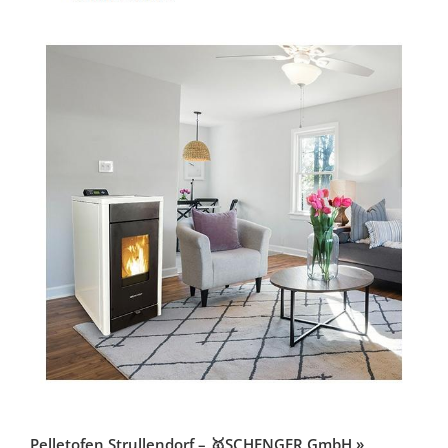
Pelletofen Strullendorf – 🥇SCHENGER GmbH »