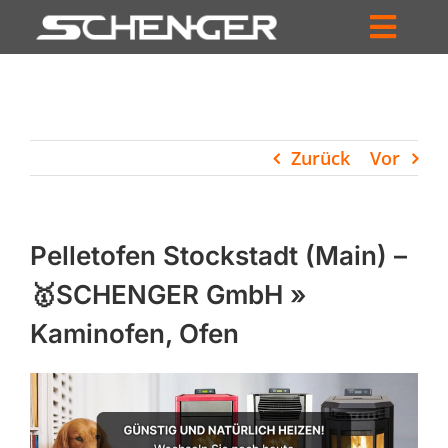
Zum
Inhalt
Toggl
springen
HOME
Navig
ZUM SHOP
Zurück
Vor
HÄNDLERSUCHE
SERVICE
Pelletofen Stockstadt (Main) –
UNTERNEHMEN
🥇SCHENGER GmbH »
Kaminofen, Ofen
PROFIL
WARENKORB
PRODUCTS
SEARCH