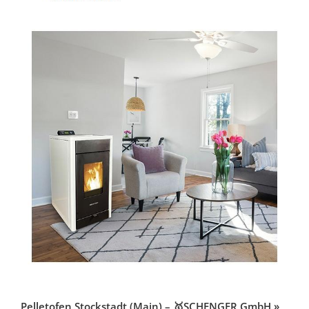
Pelletofen Stockstadt (Main) – 🥇SCHENGER GmbH »