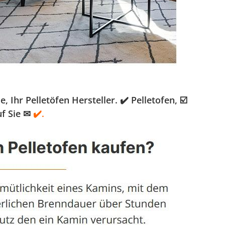
r Pelletöfen Hersteller. ✔️ Pelletofen, ☑️
f Sie ✉
✔️.