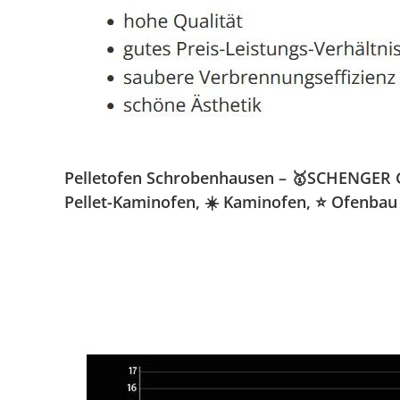
Pelletofen Schrobenhausen – 🥇SCHENGER Gmb
Pellet-Kaminofen, ☀️ Kaminofen, ⭐ Ofenbau