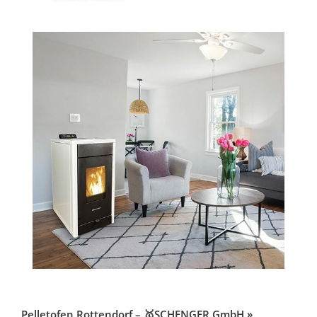
Pelletofen Rottendorf – 🥇SCHENGER GmbH »