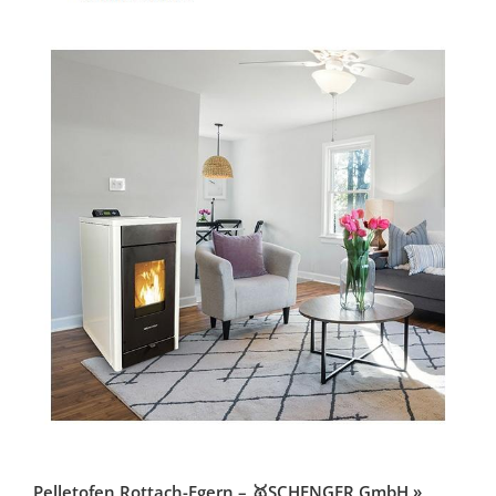
Pelletofen Rottach-Egern – 🥇SCHENGER GmbH »