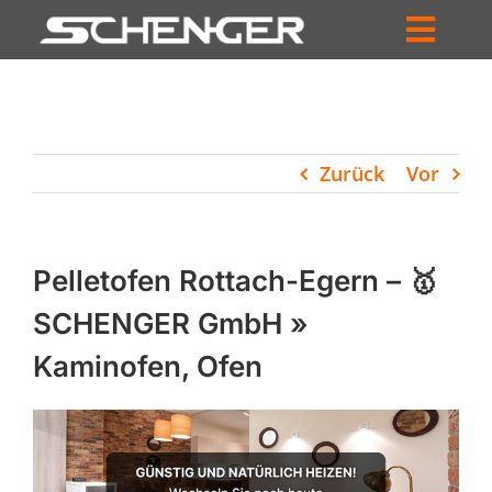
Zum
Inhalt
Toggl
springen
HOME
Navig
ZUM SHOP
Zurück
Vor
HÄNDLERSUCHE
SERVICE
Pelletofen Rottach-Egern – 🥇
UNTERNEHMEN
SCHENGER GmbH »
Kaminofen, Ofen
PROFIL
WARENKORB
PRODUCTS
SEARCH