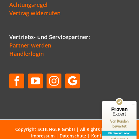
Achtungsregel
Vertrag widerrufen
Vertriebs- und Servicepartner:
Partner werden
Händlerlogin
Kundenbewertungen und Erfahrungen zu
Schenger GmbH
SEHR GUT
96%
Empfehlungen auf
ProvenExpert.com
4,80 / 5,00
50
36
Bewertungen auf
Bewertungen von 1
Von Kunden
ProvenExpert.com
anderen Quelle
bewertet
Copyright SCHENGER GmbH | All Rights Reserved |
86 Bewertungen
Impressum
|
Datenschutz
|
Kontakt
Blick aufs ProvenExpert-Profil werfen