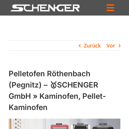
Zum
Inhalt
Toggl
springen
HOME
Navig
ZUM SHOP
Zurück
Vor
HÄNDLERSUCHE
SERVICE
Pelletofen Röthenbach
UNTERNEHMEN
(Pegnitz) – 🥇SCHENGER
GmbH » Kaminofen, Pellet-
PROFIL
Kaminofen
WARENKORB
PRODUCTS
SEARCH