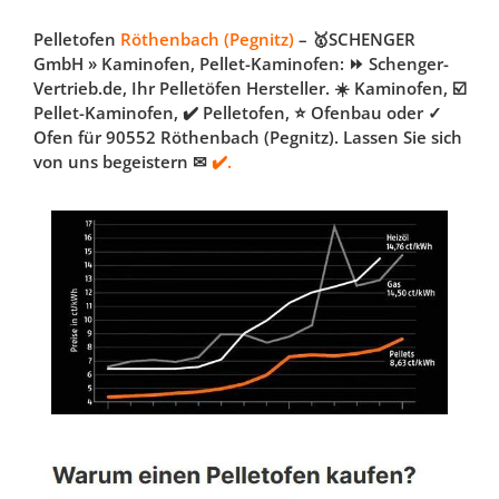
Pelletofen
Röthenbach (Pegnitz)
– 🥇SCHENGER
GmbH » Kaminofen, Pellet-Kaminofen: ⏩ Schenger-
Vertrieb.de, Ihr Pelletöfen Hersteller. ☀️ Kaminofen, ☑️
Pellet-Kaminofen, ✔️ Pelletofen, ⭐ Ofenbau oder ✓
Ofen für 90552 Röthenbach (Pegnitz). Lassen Sie sich
von uns begeistern ✉
✔️.