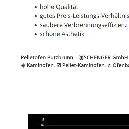
Pelletofen Putzbrunn – 🥇SCHENGER GmbH » K
☀️ Kaminofen, ☑️ Pellet-Kaminofen, ⭐ Ofenb