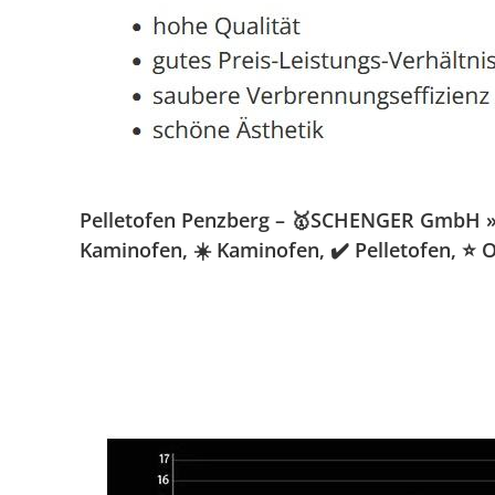
Pelletofen Penzberg – 🥇SCHENGER GmbH » Ka
Kaminofen, ☀️ Kaminofen, ✔️ Pelletofen, ⭐ 