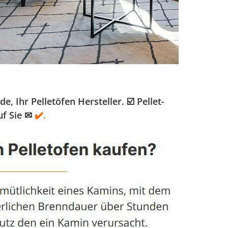
Ihr Pelletöfen Hersteller. ☑️ Pellet-
uf Sie ✉
✔️.