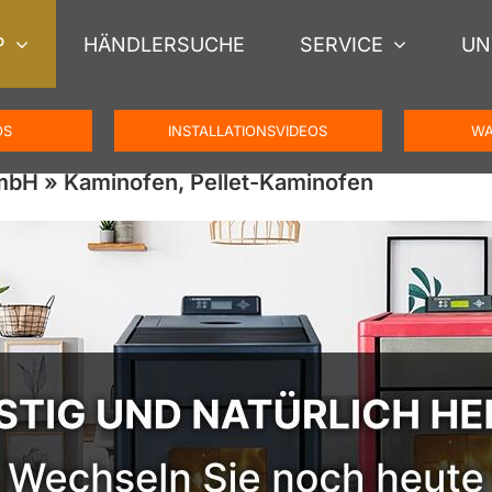
P
HÄNDLERSUCHE
SERVICE
UN
OS
INSTALLATIONSVIDEOS
WA
bH » Kaminofen, Pellet-Kaminofen