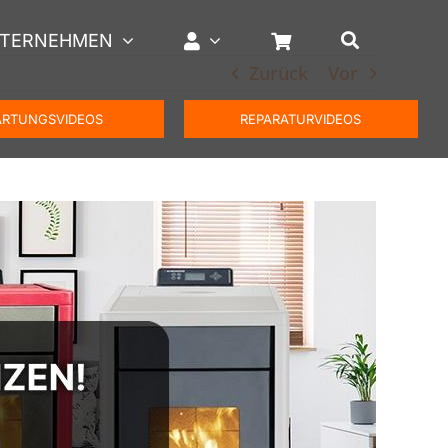
TERNEHMEN
Zurück
Vor
RTUNGSVIDEOS
REPARATURVIDEOS