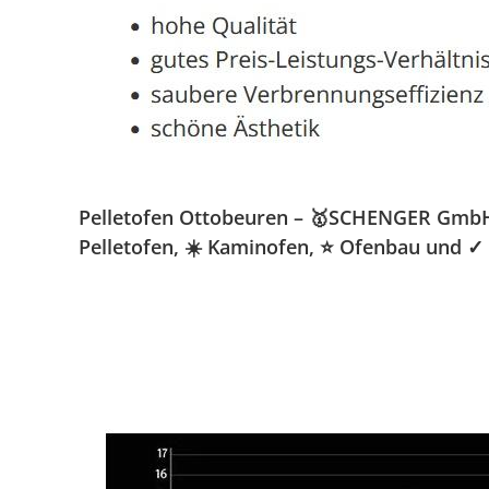
Pelletofen Ottobeuren – 🥇SCHENGER GmbH » 
Pelletofen, ☀️ Kaminofen, ⭐ Ofenbau und ✓ 