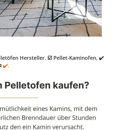
töfen Hersteller. ☑️ Pellet-Kaminofen, ✔️
✉
✔️.