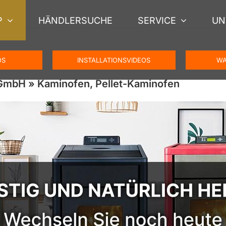
P
HÄNDLERSUCHE
SERVICE
UN
OS
INSTALLATIONSVIDEOS
WA
GmbH » Kaminofen, Pellet-Kaminofen