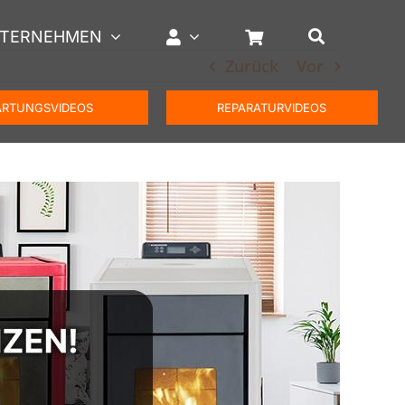
TERNEHMEN
Zurück
Vor
RTUNGSVIDEOS
REPARATURVIDEOS