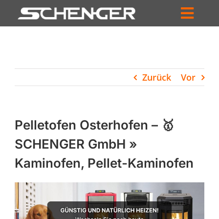
Zum
Inhalt
Toggl
springen
HOME
Navig
ZUM SHOP
Zurück
Vor
HÄNDLERSUCHE
SERVICE
Pelletofen Osterhofen – 🥇
UNTERNEHMEN
SCHENGER GmbH »
Kaminofen, Pellet-Kaminofen
PROFIL
WARENKORB
PRODUCTS
SEARCH