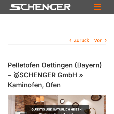
Zum
Inhalt
Toggl
springen
HOME
Navig
ZUM SHOP
Zurück
Vor
HÄNDLERSUCHE
SERVICE
Pelletofen Oettingen (Bayern)
UNTERNEHMEN
– 🥇SCHENGER GmbH »
Kaminofen, Ofen
PROFIL
WARENKORB
PRODUCTS
SEARCH