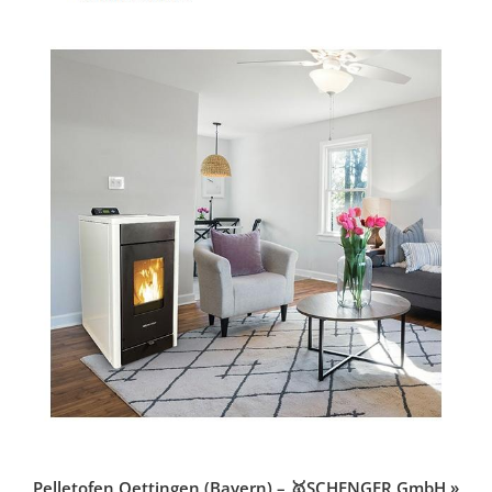
Pelletofen Oettingen (Bayern) – 🥇SCHENGER GmbH »