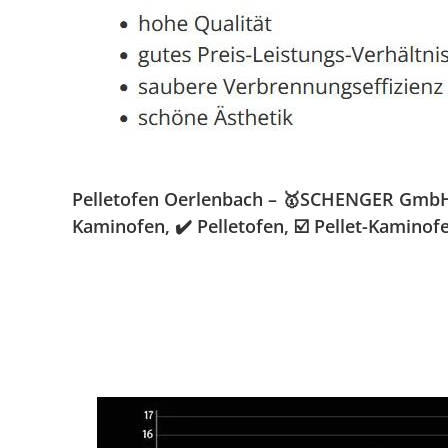
Pelletofen Oerlenbach – 🥇SCHENGER GmbH » 
Kaminofen, ✔️ Pelletofen, ☑️ Pellet-Kamino