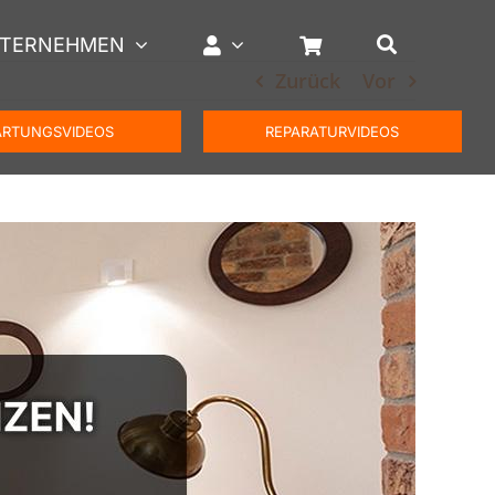
TERNEHMEN
Zurück
Vor
RTUNGSVIDEOS
REPARATURVIDEOS