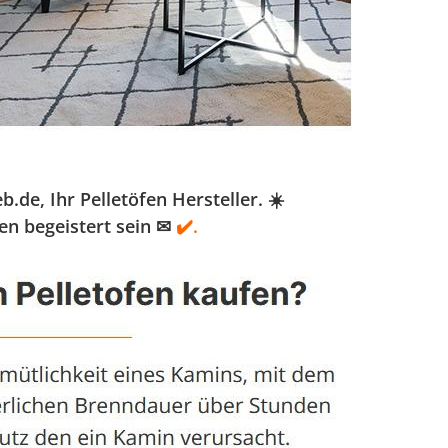
e, Ihr Pelletöfen Hersteller. ☀️
en begeistert sein ✉
✔️.