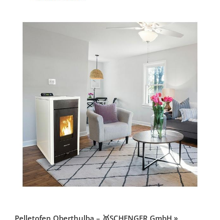
Pelletofen Oberthulba – 🥇SCHENGER GmbH »