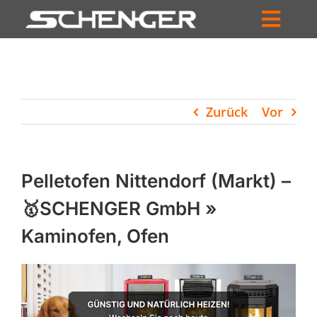
Zum
Inhalt
Toggl
springen
HOME
Navig
ZUM SHOP
Zurück
Vor
HÄNDLERSUCHE
SERVICE
Pelletofen Nittendorf (Markt) –
UNTERNEHMEN
🥇SCHENGER GmbH »
Kaminofen, Ofen
PROFIL
WARENKORB
PRODUCTS
SEARCH