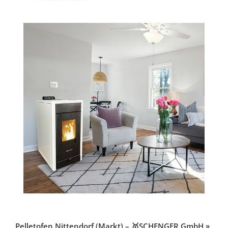
Pelletofen Nittendorf (Markt) – 🥇SCHENGER GmbH »