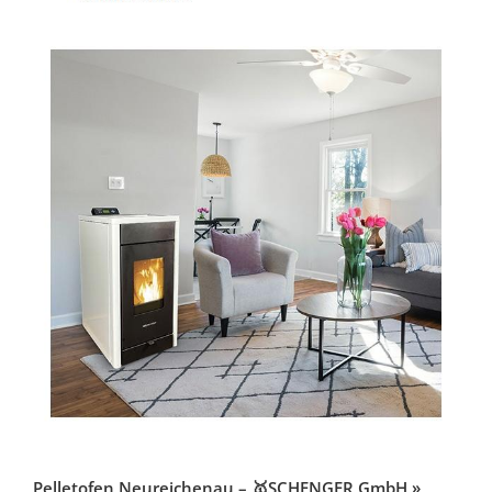
Pelletofen Neureichenau – 🥇SCHENGER GmbH »