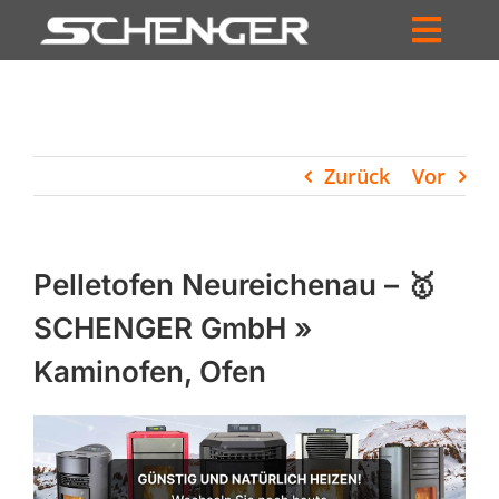
Zum
Inhalt
Toggl
springen
HOME
Navig
ZUM SHOP
Zurück
Vor
HÄNDLERSUCHE
SERVICE
Pelletofen Neureichenau – 🥇
UNTERNEHMEN
SCHENGER GmbH »
Kaminofen, Ofen
PROFIL
WARENKORB
PRODUCTS
SEARCH