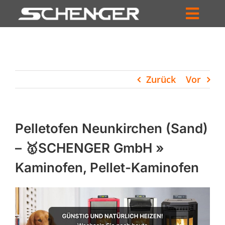
Zum
Inhalt
Toggl
springen
HOME
Navig
ZUM SHOP
Zurück
Vor
HÄNDLERSUCHE
SERVICE
Pelletofen Neunkirchen (Sand)
UNTERNEHMEN
– 🥇SCHENGER GmbH »
Kaminofen, Pellet-Kaminofen
PROFIL
WARENKORB
PRODUCTS
SEARCH