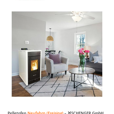
Pelletofen
Neufahrn (Freising)
– 🥇SCHENGER GmbH