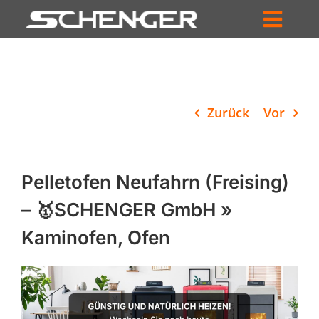
Zum
Inhalt
Toggl
springen
HOME
Navig
ZUM SHOP
Zurück
Vor
HÄNDLERSUCHE
SERVICE
Pelletofen Neufahrn (Freising)
UNTERNEHMEN
– 🥇SCHENGER GmbH »
Kaminofen, Ofen
PROFIL
WARENKORB
PRODUCTS
SEARCH