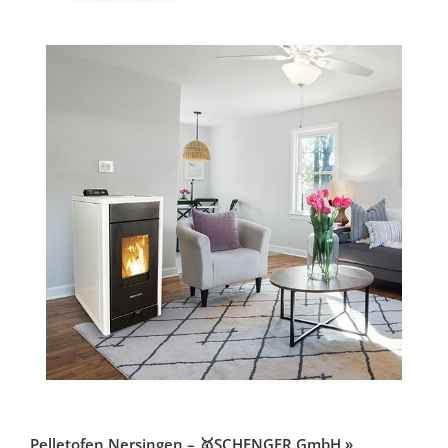
Pelletofen Nersingen – 🥇SCHENGER GmbH »