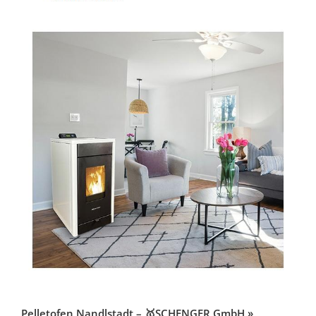
Pelletofen Nandlstadt – 🥇SCHENGER GmbH »