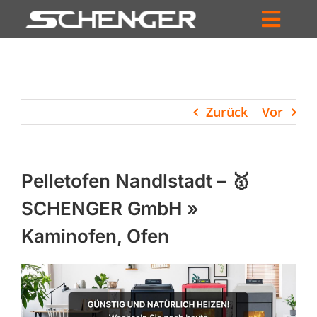
Zum
Inhalt
Toggl
springen
HOME
Navig
ZUM SHOP
Zurück
Vor
HÄNDLERSUCHE
SERVICE
Pelletofen Nandlstadt – 🥇
UNTERNEHMEN
SCHENGER GmbH »
Kaminofen, Ofen
PROFIL
WARENKORB
PRODUCTS
SEARCH