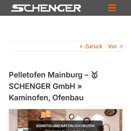
Zum
Inhalt
Toggl
springen
HOME
Navig
ZUM SHOP
Zurück
Vor
HÄNDLERSUCHE
SERVICE
Pelletofen Mainburg – 🥇
UNTERNEHMEN
SCHENGER GmbH »
Kaminofen, Ofenbau
PROFIL
WARENKORB
PRODUCTS
SEARCH