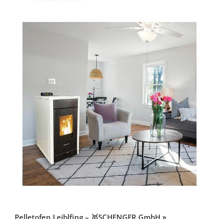
Pelletofen Leiblfing – 🥇SCHENGER GmbH »