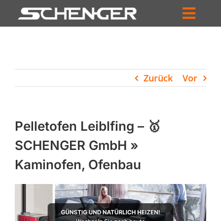
Zum
Inhalt
Toggl
springen
HOME
Navig
ZUM SHOP
Zurück
Vor
HÄNDLERSUCHE
SERVICE
Pelletofen Leiblfing – 🥇
UNTERNEHMEN
SCHENGER GmbH »
Kaminofen, Ofenbau
PROFIL
WARENKORB
PRODUCTS
SEARCH