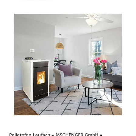
Pelletofen Laufach – 🥇SCHENGER GmbH »