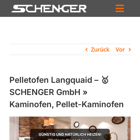
Zum
Inhalt
Toggl
springen
HOME
Navig
ZUM SHOP
Zurück
Vor
HÄNDLERSUCHE
SERVICE
Pelletofen Langquaid – 🥇
UNTERNEHMEN
SCHENGER GmbH »
Kaminofen, Pellet-Kaminofen
PROFIL
WARENKORB
PRODUCTS
SEARCH