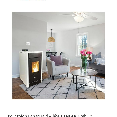
Pelletofen Langquaid – 🥇SCHENGER GmbH »