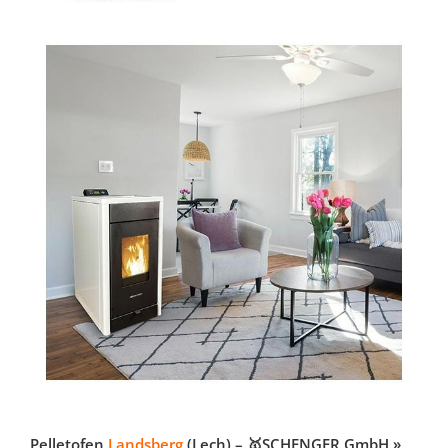
Pelletofen
Landsberg
(Lech) – 🥇SCHENGER GmbH »