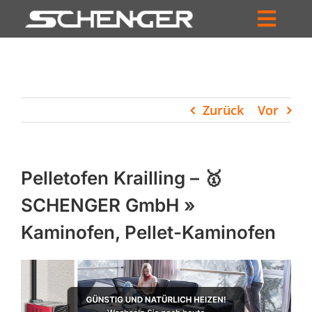
Zum
Inhalt
Toggl
springen
HOME
Navig
ZUM SHOP
Zurück
Vor
HÄNDLERSUCHE
SERVICE
Pelletofen Krailling – 🥇
UNTERNEHMEN
SCHENGER GmbH »
Kaminofen, Pellet-Kaminofen
PROFIL
WARENKORB
PRODUCTS
SEARCH