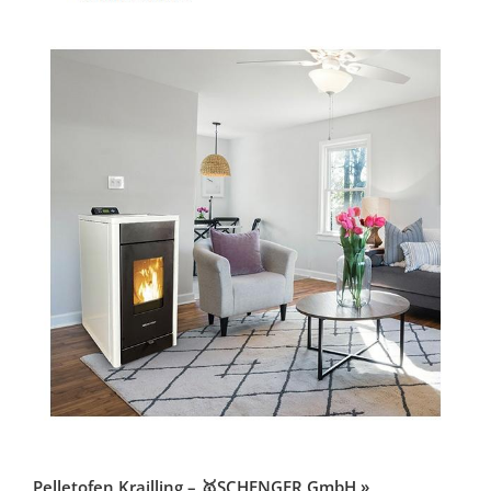
Pelletofen Krailling – 🥇SCHENGER GmbH »