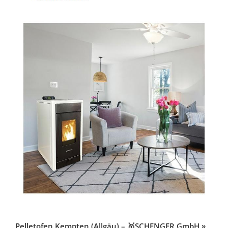
Pelletofen Kempten (Allgäu) – 🥇SCHENGER GmbH »