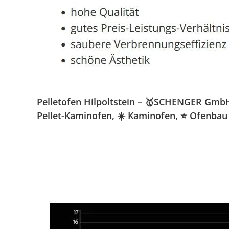
Pelletofen Hilpoltstein – 🥇SCHENGER GmbH »
Pellet-Kaminofen, ☀️ Kaminofen, ⭐ Ofenbau 