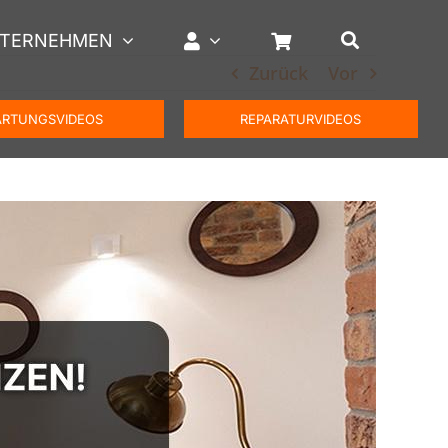
TERNEHMEN
Zurück
Vor
RTUNGSVIDEOS
REPARATURVIDEOS