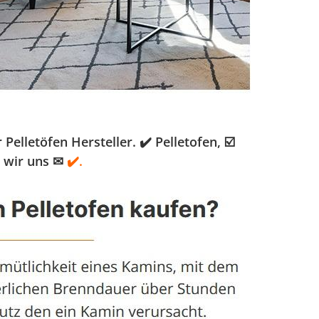
lletöfen Hersteller. ✔️ Pelletofen, ☑️
n wir uns ✉
✔️.