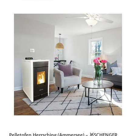
Pelletofen Herrsching (Ammersee) – 🥇SCHENGER