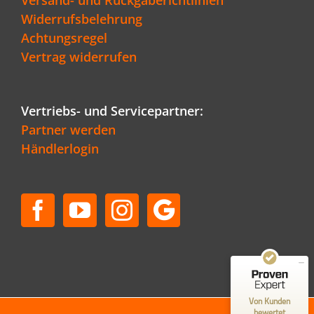
Widerrufsbelehrung
Achtungsregel
Vertrag widerrufen
Vertriebs- und Servicepartner:
Partner werden
Händlerlogin
Kundenbewertungen und Erfahrungen zu
Schenger GmbH
SEHR GUT
96%
Empfehlungen auf
ProvenExpert.com
4,80 / 5,00
50
36
Bewertungen auf
Bewertungen von 1
Von Kunden
ProvenExpert.com
anderen Quelle
bewertet