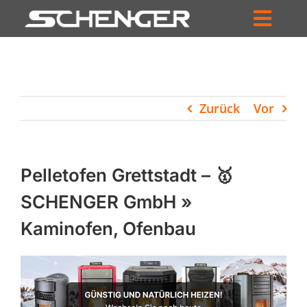
Zum
Inhalt
Toggl
springen
HOME
Navig
ZUM SHOP
Zurück
Vor
HÄNDLERSUCHE
SERVICE
Pelletofen Grettstadt – 🥇
UNTERNEHMEN
SCHENGER GmbH »
Kaminofen, Ofenbau
PROFIL
WARENKORB
PRODUCTS
SEARCH