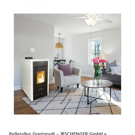
Pelletofen Grettstadt – 🥇SCHENGER GmbH »