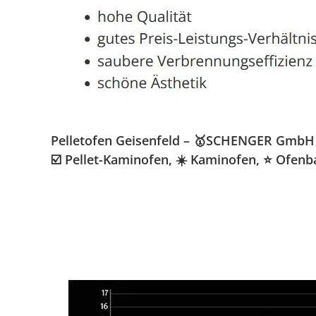
Pelletofen Geisenfeld – 🥇SCHENGER GmbH » 
☑️ Pellet-Kaminofen, ☀️ Kaminofen, ⭐ Ofen