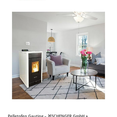
Pelletofen Gauting – 🥇SCHENGER GmbH »