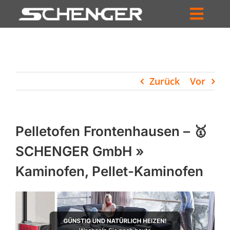
Zum
Inhalt
Toggl
springen
HOME
Navig
ZUM SHOP
Zurück
Vor
HÄNDLERSUCHE
SERVICE
Pelletofen Frontenhausen – 🥇
UNTERNEHMEN
SCHENGER GmbH »
Kaminofen, Pellet-Kaminofen
PROFIL
WARENKORB
PRODUCTS
SEARCH