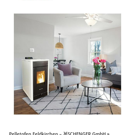
Pelletofen Feldkirchen – 🥇SCHENGER GmbH »