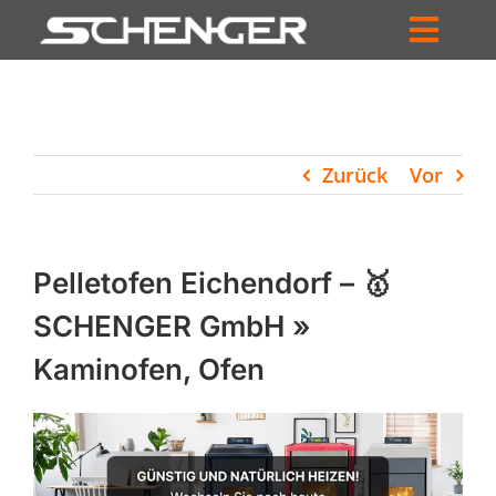
Zum
Inhalt
Toggl
springen
HOME
Navig
ZUM SHOP
Zurück
Vor
HÄNDLERSUCHE
SERVICE
Pelletofen Eichendorf – 🥇
UNTERNEHMEN
SCHENGER GmbH »
Kaminofen, Ofen
PROFIL
WARENKORB
PRODUCTS
SEARCH