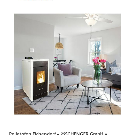
Pelletofen Eichendorf – 🥇SCHENGER GmbH »