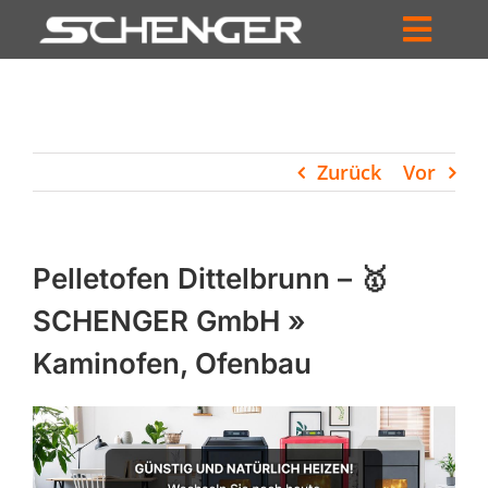
Zum
Inhalt
Toggl
springen
HOME
Navig
ZUM SHOP
Zurück
Vor
HÄNDLERSUCHE
SERVICE
Pelletofen Dittelbrunn – 🥇
UNTERNEHMEN
SCHENGER GmbH »
Kaminofen, Ofenbau
PROFIL
WARENKORB
PRODUCTS
SEARCH